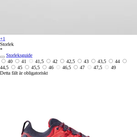
+1
Storlek
*
Storleksguide
40
41
41,5
42
42,5
43
43,5
44
44,5
45
45,5
46
46,5
47
47,5
49
Detta fält är obligatoriskt