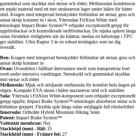
gummiskal som skyddar mot stenar och rötter. Mellansulan kombinerar
ett mjukt material med ett mer strukturerat lager under hälen för bättre
stöd. Kragen med integrerad benskydder förhindrar att stenar, grus och
annat skräp kommer in i skon. Yttersulan FriXion White med
teknologin Impact Brake System™ erbjuder exceptionellt grepp för
uppförsbackar och kontrollerade nedförsbackar. De mjuka spåren längs
sulan förstärker rörligheten när du klättrar, medan en hälsotopp i TPU
ger stabilitet. Ultra Raptor 3 är en robust terrängsko som tar dig
överallt.
Ben:
Kragen med integrerad benskydder förhindrar att stenar, grus och
annat skräp kommer in
Ovan:
Ovandelen i hållbart återvunnen mesh som transporterar bort
svett under intensiva vandringar. Stenskydd och gummiskal skyddar
mot stenar och rötter
Mellansula:
Mjuk och stödjande mellansula för komfort hela dagen på
stigen. Kompakt EVA-skum i hälen maximerar stöd och stabilitet
Sula:
Yttersula i FriXion White-komponent som erbjuder exceptionellt
grepp uppför. Impact Brake System™-teknologin absorberar stötar och
förbättrar greppet. Flexibla spår längs sulan möjliggör full rörelsefrihet
Innersula:
Ortholite Hybrid Mountain Hiking 5mm
Patent:
Impact Brake System™
Vattentät membran:
Nej
Stackhöjd (mm) - Häl:
35
Stackhöjd (mm) - Främre fot:
27