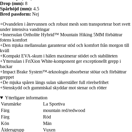
Drop (mm):
8
Spårhöjd (mm):
4.5
Bred passform:
Nej
+Ovandelen i återvunnen och robust mesh som transporterar bort svett
under intensiva vandringar
+Innersulan Ortholite Hybrid™ Mountain Hiking 5MM förbättrar
fotens komfort
+Den mjuka mellansulan garanterar stöd och komfort från morgon till
kväll
+Kompakt EVA-skum i hälen maximerar stödet och stabiliteten
+Yttersulan i FriXion White-komponent ger exceptionellt grepp i
backar
+Impact Brake System™-teknologin absorberar stötar och förbättrar
greppet
+De mjuka spåren längs sulan säkerställer full rörelsefrihet
+Stenskydd och gummiskal skyddar mot stenar och rötter
Ytterligare information
Varumärke
La Sportiva
Färg
mountain red/redwood
Färg
Röd
Kön
Män
Åldersgrupp
Vuxen