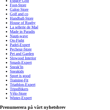
Espace Golf
Foot-Store
Galop Store
Golf and co
Handball-Store
House of Rugby
La sellerie de Maé
Made in Paradis
Nauti-wave
On-Fight
Padel-Expert
Pecheur-Store
Pet and Garden
Slowood Interior
Smash-Expert
Sneak'In
Sneakids
Sport is good
Training-Fit
Triathlon-Expert
TripnBikers
Vélo-Store
Winter-Expert
Prenumerera på vårt nyhetsbrev