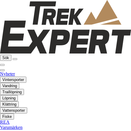
Sök
Nyheter
Vintersporter
Vandring
Traillöpning
Löpning
Klättring
Vattensporter
Fiske
REA
Varumärken