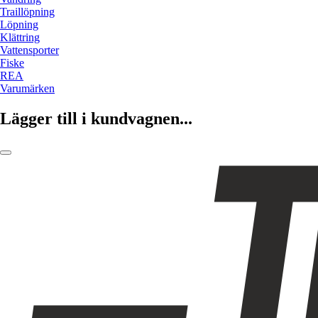
Traillöpning
Löpning
Klättring
Vattensporter
Fiske
REA
Varumärken
Lägger till i kundvagnen...