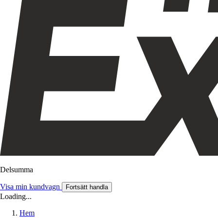
Delsumma
Visa min kundvagn
Fortsätt handla
Loading...
Hem