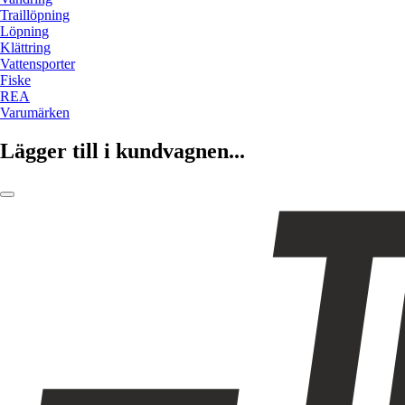
Traillöpning
Löpning
Klättring
Vattensporter
Fiske
REA
Varumärken
Lägger till i kundvagnen...