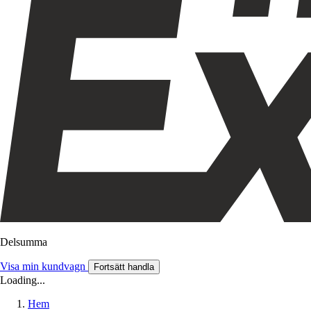
Delsumma
Visa min kundvagn
Fortsätt handla
Loading...
Hem