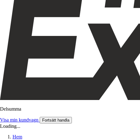
Delsumma
Visa min kundvagn
Fortsätt handla
Loading...
Hem