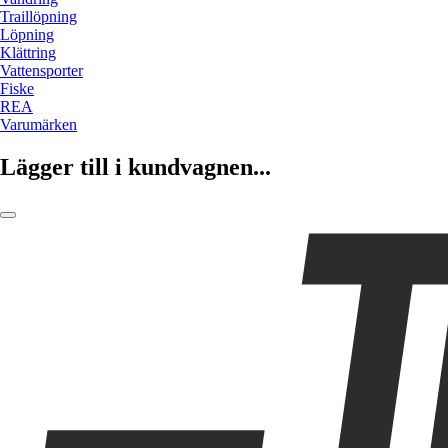
Traillöpning
Löpning
Klättring
Vattensporter
Fiske
REA
Varumärken
Lägger till i kundvagnen...