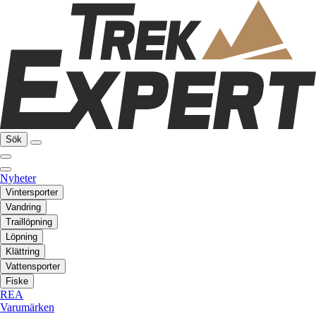
Sök
Nyheter
Vintersporter
Vandring
Traillöpning
Löpning
Klättring
Vattensporter
Fiske
REA
Varumärken