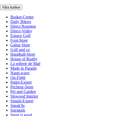
Våra butiker
Basket-Center
Daily Bikers
Direct Running
Direct-Volley
Espace Golf
Foot-Store
Galop Store
Golf and co
Handball-Store
House of Rugby
La sellerie de Maé
Made in Paradis
Nauti-wave
On-Fight
Padel-Expert
Pecheur-Store
Pet and Garden
Slowood Interior
Smash-Expert
Sneak'In
Sneakids
Sport is good