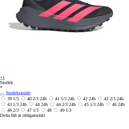
+1
Storlek
*
Storleksguide
39 1/3
40 2/3
24h
41 1/3
24h
42
24h
42 2/3
24h
43 1/3
24h
44
24h
44 2/3
24h
45 1/3
24h
46
24h
46 2/3
47 1/3
48
49 1/3
Detta fält är obligatoriskt