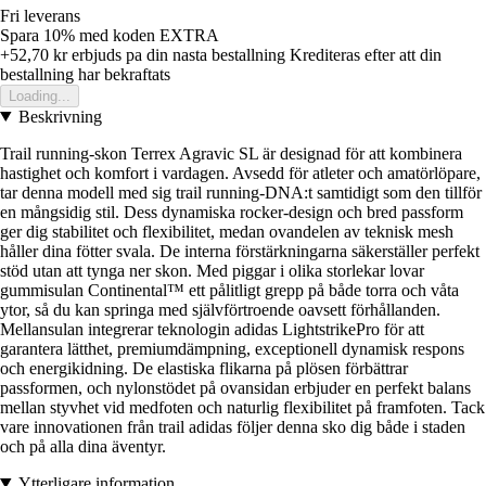
Fri leverans
Spara 10%
med koden
EXTRA
+52,70 kr
erbjuds pa din nasta bestallning
Krediteras efter att din
bestallning har bekraftats
Loading...
Beskrivning
Trail running-skon Terrex Agravic SL är designad för att kombinera
hastighet och komfort i vardagen. Avsedd för atleter och amatörlöpare,
tar denna modell med sig trail running-DNA:t samtidigt som den tillför
en mångsidig stil. Dess dynamiska rocker-design och bred passform
ger dig stabilitet och flexibilitet, medan ovandelen av teknisk mesh
håller dina fötter svala. De interna förstärkningarna säkerställer perfekt
stöd utan att tynga ner skon. Med piggar i olika storlekar lovar
gummisulan Continental™ ett pålitligt grepp på både torra och våta
ytor, så du kan springa med självförtroende oavsett förhållanden.
Mellansulan integrerar teknologin adidas LightstrikePro för att
garantera lätthet, premiumdämpning, exceptionell dynamisk respons
och energikidning. De elastiska flikarna på plösen förbättrar
passformen, och nylonstödet på ovansidan erbjuder en perfekt balans
mellan styvhet vid medfoten och naturlig flexibilitet på framfoten. Tack
vare innovationen från trail adidas följer denna sko dig både i staden
och på alla dina äventyr.
Ytterligare information