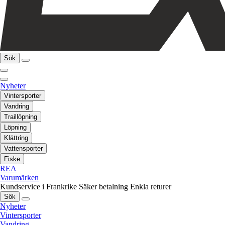
Sök
Nyheter
Vintersporter
Vandring
Traillöpning
Löpning
Klättring
Vattensporter
Fiske
REA
Varumärken
Kundservice i Frankrike
Säker betalning
Enkla returer
Sök
Nyheter
Vintersporter
Vandring