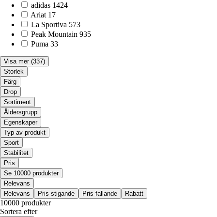
adidas
1424
Ariat
17
La Sportiva
573
Peak Mountain
935
Puma
33
Visa mer
(337)
Storlek
Färg
Drop
Sortiment
Åldersgrupp
Egenskaper
Typ av produkt
Sport
Stabilitet
Pris
Se 10000 produkter
Relevans
Relevans
Pris stigande
Pris fallande
Rabatt
10000 produkter
Sortera efter