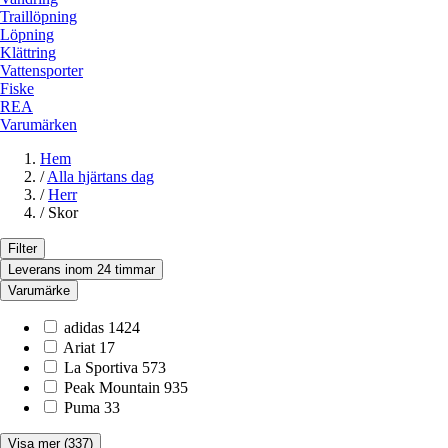
Traillöpning
Löpning
Klättring
Vattensporter
Fiske
REA
Varumärken
Hem
/
Alla hjärtans dag
/
Herr
/
Skor
Filter
Leverans inom 24 timmar
Varumärke
adidas
1424
Ariat
17
La Sportiva
573
Peak Mountain
935
Puma
33
Visa mer
(337)