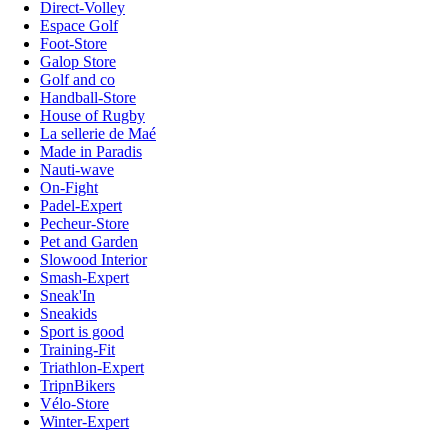
Direct-Volley
Espace Golf
Foot-Store
Galop Store
Golf and co
Handball-Store
House of Rugby
La sellerie de Maé
Made in Paradis
Nauti-wave
On-Fight
Padel-Expert
Pecheur-Store
Pet and Garden
Slowood Interior
Smash-Expert
Sneak'In
Sneakids
Sport is good
Training-Fit
Triathlon-Expert
TripnBikers
Vélo-Store
Winter-Expert