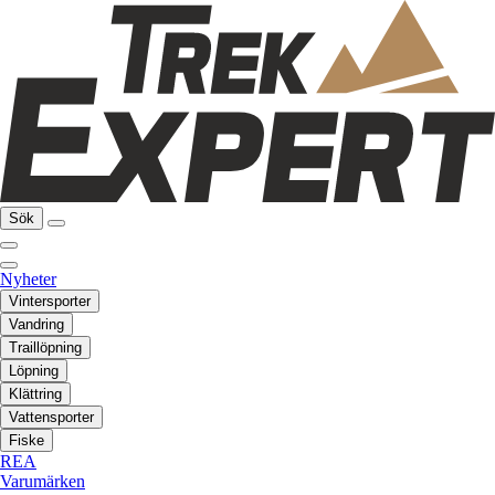
Sök
Nyheter
Vintersporter
Vandring
Traillöpning
Löpning
Klättring
Vattensporter
Fiske
REA
Varumärken