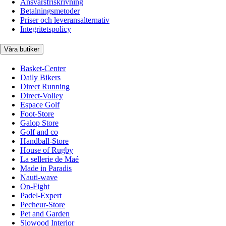
Ansvarsfriskrivning
Betalningsmetoder
Priser och leveransalternativ
Integritetspolicy
Våra butiker
Basket-Center
Daily Bikers
Direct Running
Direct-Volley
Espace Golf
Foot-Store
Galop Store
Golf and co
Handball-Store
House of Rugby
La sellerie de Maé
Made in Paradis
Nauti-wave
On-Fight
Padel-Expert
Pecheur-Store
Pet and Garden
Slowood Interior