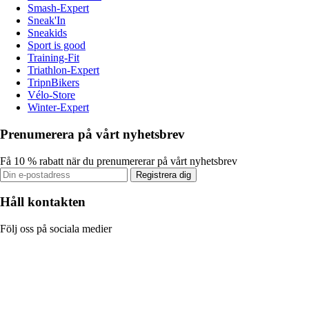
Smash-Expert
Sneak'In
Sneakids
Sport is good
Training-Fit
Triathlon-Expert
TripnBikers
Vélo-Store
Winter-Expert
Prenumerera på vårt nyhetsbrev
Få 10 % rabatt när du prenumererar på vårt nyhetsbrev
Registrera dig
Håll kontakten
Följ oss på sociala medier